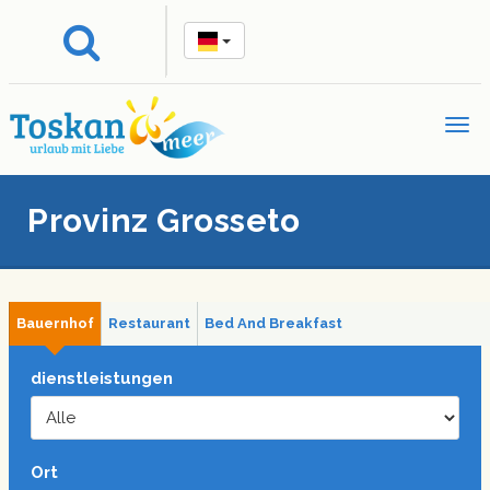
Provinz Grosseto
Bauernhof
Restaurant
Bed And Breakfast
dienstleistungen
Ort