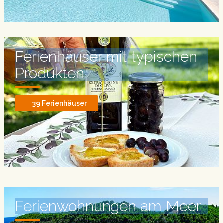
Ferienhäuser mit typischen
Produkten
39 Ferienhäuser
Ferienwohnungen
am Meer