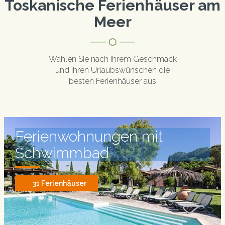
Toskanische Ferienhäuser am
Meer
Wählen Sie nach Ihrem Geschmack
und Ihren Urlaubswünschen die
besten Ferienhäuser aus
Ferienwohnungen
mit
Schwimmbad
31 Ferienhäuser