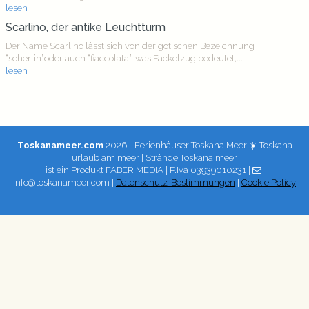
lesen
Scarlino, der antike Leuchtturm
Der Name Scarlino lässt sich von der gotischen Bezeichnung
“scherlin”oder auch “fiaccolata”, was Fackelzug bedeutet,...
lesen
Toskanameer.com
2026 - Ferienhäuser Toskana Meer ☀️ Toskana
urlaub am meer | Strände Toskana meer
ist ein Produkt
FABER MEDIA
| P.Iva 03939010231 |
info@toskanameer.com |
Datenschutz-Bestimmungen
|
Cookie Policy