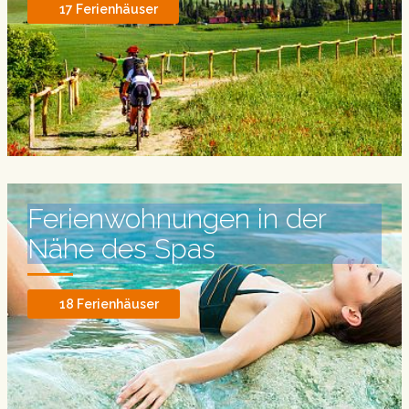
17 Ferienhäuser
Ferienwohnungen
in der
Nähe des Spas
18 Ferienhäuser