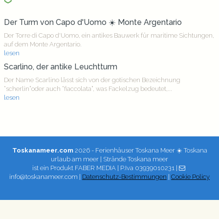
Der Turm von Capo d'Uomo ☀️ Monte Argentario
Der Torre di Capo d'Uomo, ein antikes Bauwerk für maritime Sichtungen,
auf dem Monte Argentario.
lesen
Scarlino, der antike Leuchtturm
Der Name Scarlino lässt sich von der gotischen Bezeichnung
“scherlin”oder auch “fiaccolata”, was Fackelzug bedeutet,...
lesen
Toskanameer.com
2026 - Ferienhäuser Toskana Meer ☀️ Toskana
urlaub am meer | Strände Toskana meer
ist ein Produkt
FABER MEDIA
| P.Iva 03939010231 |
info@toskanameer.com |
Datenschutz-Bestimmungen
|
Cookie Policy