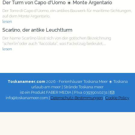
Der Turm von Capo d'Uomo ☀️ Monte Argentario
Der Torre di Capo d'Uomo, ein antikes Bauwerk für maritime Sichtungen,
auf dem Monte Argentario.
lesen
Scarlino, der antike Leuchtturm
Der Name Scarlino lässt sich von der gotischen Bezeichnung
“scherlin”oder auch “fiaccolata”, was Fackelzug bedeutet,...
lesen
Toskanameer.com
2026 - Ferienhäuser Toskana Meer ☀️ Toskana
urlaub am meer | Strände Toskana meer
ist ein Produkt
FABER MEDIA
| P.Iva 03939010231 |
info@toskanameer.com |
Datenschutz-Bestimmungen
|
Cookie Policy