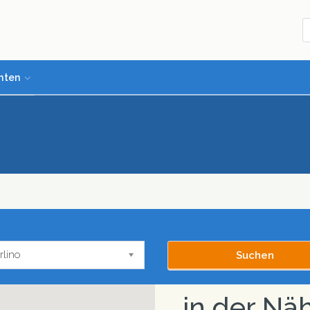
hten
rlino
in der Nä