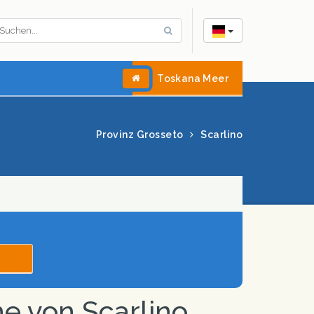
Toskana Meer
Provinz Grosseto
Scarlino
he von Scarlino