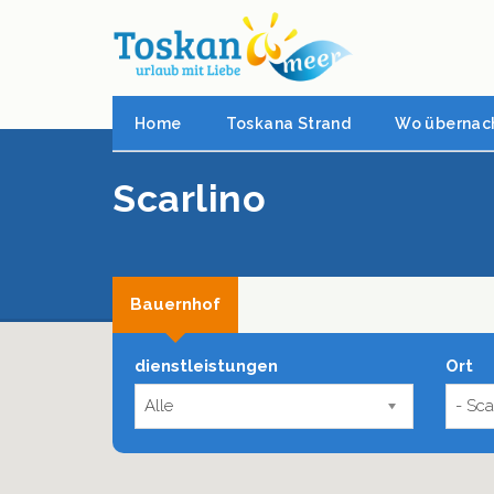
Home
Toskana Strand
Wo übernac
Scarlino
Bauernhof
dienstleistungen
Ort
Alle
- Sca