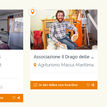
A
ssociazione Il Drago delle Colline Metallifere
B
t
Agriturismo Massa Marittima
in der Nähe von Scarlino
ino