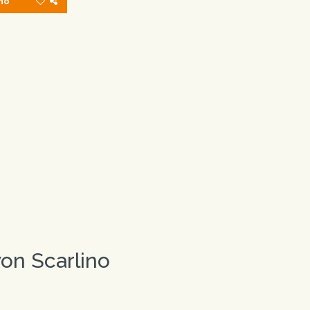
ino
von Scarlino