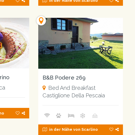
ino
in der Nähe von Scarlino
rino
B&B Podere 269
ica
Bed And Breakfast
Castiglione Della Pescaia
ino
in der Nähe von Scarlino