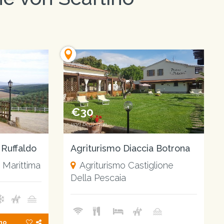
€30
von beginnen
Agriturismo Diaccia Botrona
Ruffaldo
Agriturismo Castiglione
 Marittima
Della Pescaia
ino