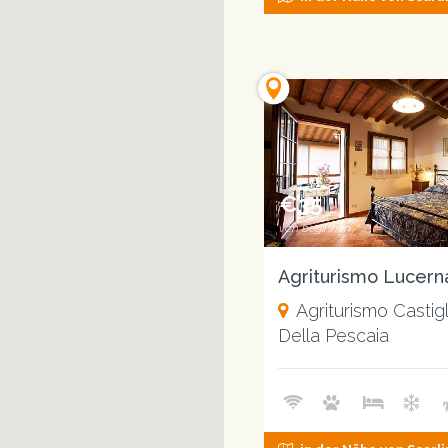
€35
von beginnen
Agriturismo Castig
Della Pescaia