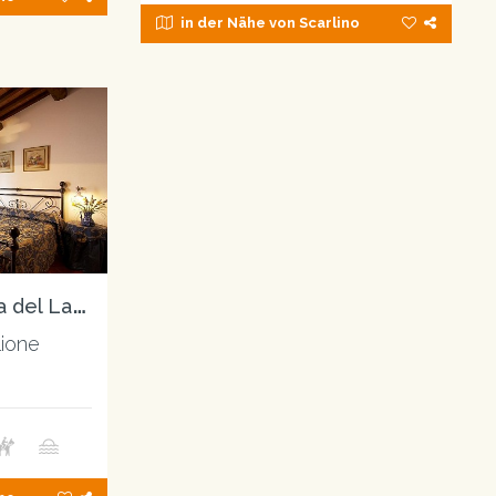
in der Nähe von Scarlino
A
griturismo Lucerna del Lago Prile
lione