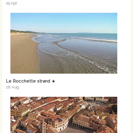
19
Apr
Le Rocchette strand ☀️
28
Aug