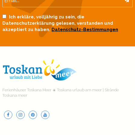
Ich erkläre, volljährig zu sein, die
Datenschutzerklärung gelesen, verstanden und
akzeptiert zu haben.
Datenschutz-Bestimmungen
Ferienhäuser Toskana Meer ☀️ Toskana urlaub am meer | Strände
Toskana meer