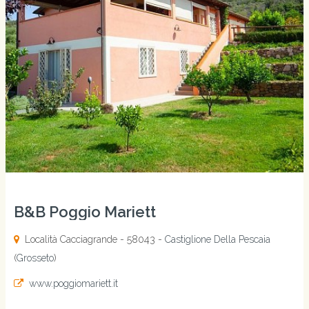
B&B Poggio Mariett
Località Cacciagrande - 58043 -
Castiglione Della Pescaia
(
Grosseto
)
www.poggiomariett.it