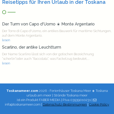
Reisetipps für Ihren Urlaub in der Toskana
Der Turm von Capo d'Uomo ☀️ Monte Argentario
Der Torre di Capo d'Uomo, ein antikes Bauwerk für maritime Sichtungen,
auf dem Monte Argentario.
lesen
Scarlino, der antike Leuchtturm
Der Name Scarlino lässt sich von der gotischen Bezeichnung
“scherlin”oder auch “fiaccolata”, was Fackelzug bedeutet,...
lesen
Toskanameer.com
2026 - Ferienhäuser Toskana Meer ☀️ Toskana
urlaub am meer | Strände Toskana meer
ist ein Produkt
FABER MEDIA
| P.Iva 03939010231 |
info@toskanameer.com |
Datenschutz-Bestimmungen
|
Cookie Policy