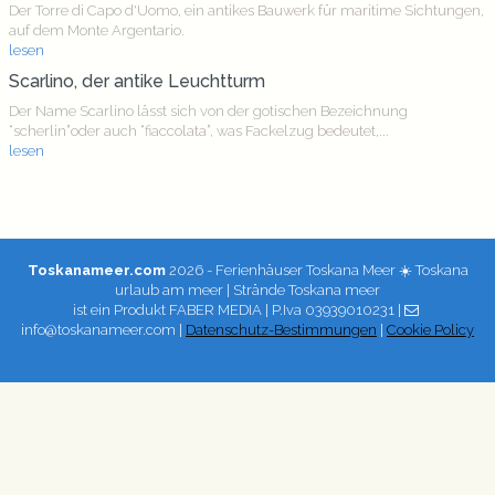
Der Torre di Capo d'Uomo, ein antikes Bauwerk für maritime Sichtungen,
auf dem Monte Argentario.
lesen
Scarlino, der antike Leuchtturm
Der Name Scarlino lässt sich von der gotischen Bezeichnung
“scherlin”oder auch “fiaccolata”, was Fackelzug bedeutet,...
lesen
Toskanameer.com
2026 - Ferienhäuser Toskana Meer ☀️ Toskana
urlaub am meer | Strände Toskana meer
ist ein Produkt
FABER MEDIA
| P.Iva 03939010231 |
info@toskanameer.com |
Datenschutz-Bestimmungen
|
Cookie Policy