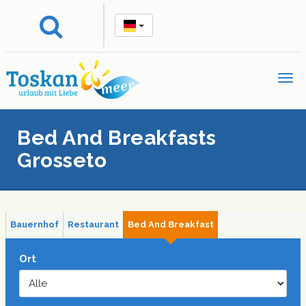
Bed And Breakfasts
Grosseto
Bauernhof
Restaurant
Bed And Breakfast
Ort