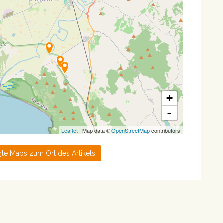
+
-
Leaflet
| Map data ©
OpenStreetMap
contributors
le Maps zum Ort des Artikels