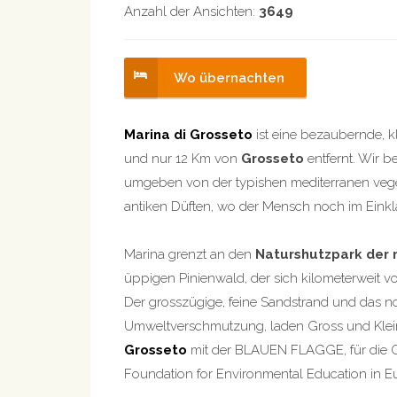
Anzahl der Ansichten:
3649
Wo übernachten
Marina di Grosseto
ist eine bezaubernde, kl
und nur 12 Km von
Grosseto
entfernt. Wir 
umgeben von der typishen mediterranen veget
antiken Düften, wo der Mensch noch im Einkla
Marina grenzt an den
Naturshutzpark de
üppigen Pinienwald, der sich kilometerweit vo
Der grosszügige, feine Sandstrand und das noc
Umweltverschmutzung, laden Gross und Klei
Grosseto
mit der BLAUEN FLAGGE, für die Q
Foundation for Environmental Education in E