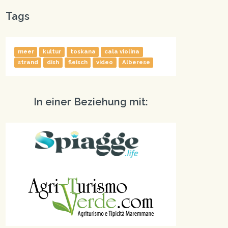
Tags
meer
kultur
toskana
cala violina
strand
dish
fleisch
video
Alberese
In einer Beziehung mit: