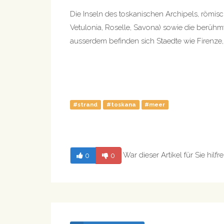
Die Inseln des toskanischen Archipels, römis
Vetulonia, Roselle, Savona) sowie die berühm
ausserdem befinden sich Staedte wie Firenze,
#strand
#toskana
#meer
War dieser Artikel für Sie hilfre
0
0