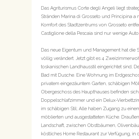
Das Agriturismus Corte degli Angeli liegt str
Stränden Marina di Grosseto und Principina a
Komfort des Stadtzentrums von Grosseto entf
Castiglione della Pescaia sind nur wenige Auto
Das neue Eigentum und Management hat die S
völlig verändert. Jetzt gibt es 4 Zweizimmerw
toskanischen Landhausstil eingerichtet sind, 
Bad mit Dusche. Eine Wohnung im Erdgescho
privatem eingezäuntem Garten, schäbigen Möb
Obergeschoss des Haupthauses befinden sich 
Doppelschlafzimmer und ein Delux-Vierbettzimm
im schäbigen Stil; Alle haben Zugang zu einem
möblierten und ausgestatteten Küche. Drauße
Landschaft, zwischen Obstbäumen, Olivenbäum
köstliches Home Restaurant zur Verfügung, in