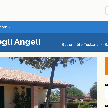
hten
gli Angeli
Bauernhöfe Toskana
B
A
A