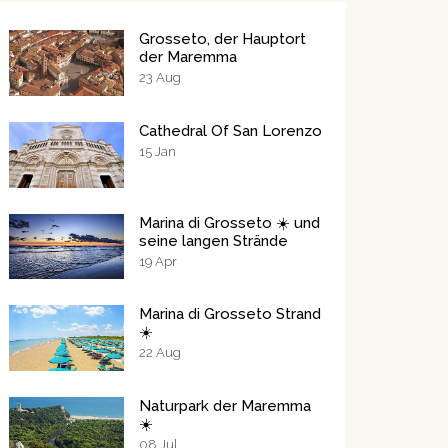
Grosseto, der Hauptort
der Maremma
23
Aug
Cathedral Of San Lorenzo
15
Jan
Marina di Grosseto ☀️ und
seine langen Strände
19
Apr
Marina di Grosseto Strand
☀️
22
Aug
Naturpark der Maremma
☀️
08
Jul