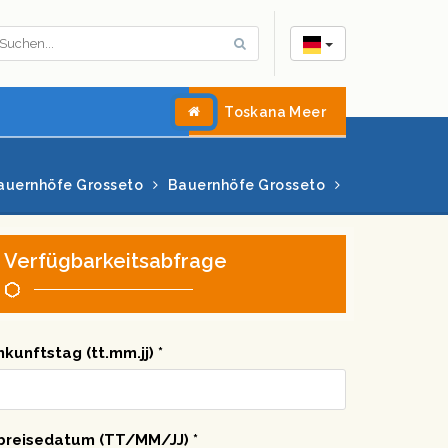
Toskana Meer
auernhöfe Grosseto
Bauernhöfe Grosseto
Verfügbarkeitsabfrage
nkunftstag (tt.mm.jj) *
breisedatum (TT/MM/JJ) *