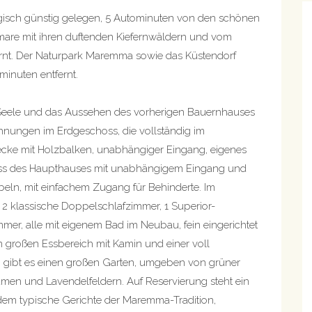
ategisch günstig gelegen, 5 Autominuten von den schönen
 mare mit ihren duftenden Kiefernwäldern und vom
ernt. Der Naturpark Maremma sowie das Küstendorf
minuten entfernt.
eele und das Aussehen des vorherigen Bauernhauses
ohnungen im Erdgeschoss, die vollständig im
Decke mit Holzbalken, unabhängiger Eingang, eigenes
ss des Haupthauses mit unabhängigem Eingang und
eln, mit einfachem Zugang für Behinderte. Im
2 klassische Doppelschlafzimmer, 1 Superior-
er, alle mit eigenem Bad im Neubau, fein eingerichtet
 großen Essbereich mit Kamin und einer voll
n gibt es einen großen Garten, umgeben von grüner
en und Lavendelfeldern. Auf Reservierung steht ein
 dem typische Gerichte der Maremma-Tradition,