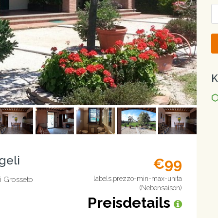
K
geli
€99
labels.prezzo-min-max-unita
i Grosseto
(Nebensaison)
Preisdetails