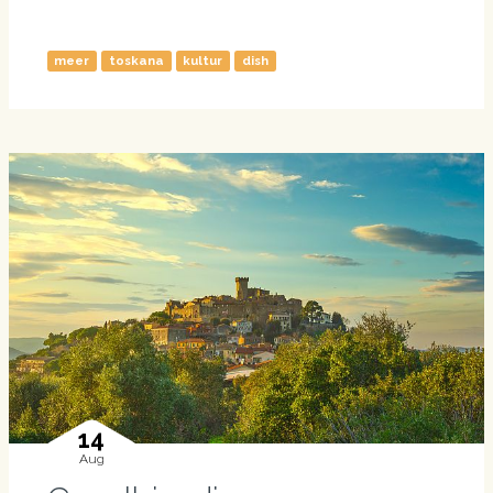
meer
toskana
kultur
dish
14
Aug