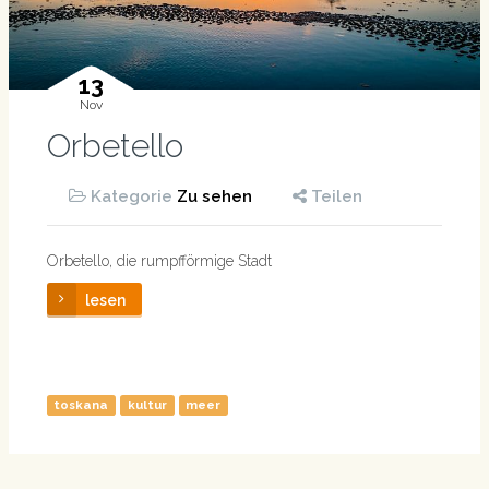
13
Nov
Orbetello
Kategorie
Zu sehen
Teilen
Orbetello, die rumpfförmige Stadt
lesen
toskana
kultur
meer