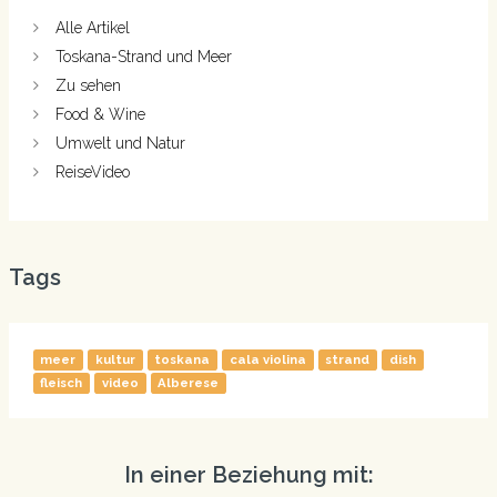
Alle Artikel
Toskana-Strand und Meer
Zu sehen
Food & Wine
Umwelt und Natur
ReiseVideo
Tags
meer
kultur
toskana
cala violina
strand
dish
fleisch
video
Alberese
In einer Beziehung mit: