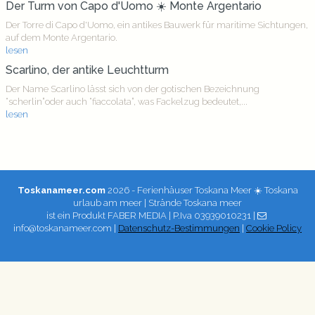
Der Turm von Capo d'Uomo ☀️ Monte Argentario
Der Torre di Capo d'Uomo, ein antikes Bauwerk für maritime Sichtungen,
auf dem Monte Argentario.
lesen
Scarlino, der antike Leuchtturm
Der Name Scarlino lässt sich von der gotischen Bezeichnung
“scherlin”oder auch “fiaccolata”, was Fackelzug bedeutet,...
lesen
Toskanameer.com
2026 - Ferienhäuser Toskana Meer ☀️ Toskana
urlaub am meer | Strände Toskana meer
ist ein Produkt
FABER MEDIA
| P.Iva 03939010231 |
info@toskanameer.com |
Datenschutz-Bestimmungen
|
Cookie Policy