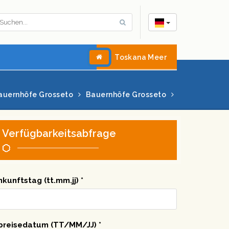
Toskana Meer
auernhöfe Grosseto
Bauernhöfe Grosseto
Verfügbarkeitsabfrage
nkunftstag (tt.mm.jj) *
breisedatum (TT/MM/JJ) *