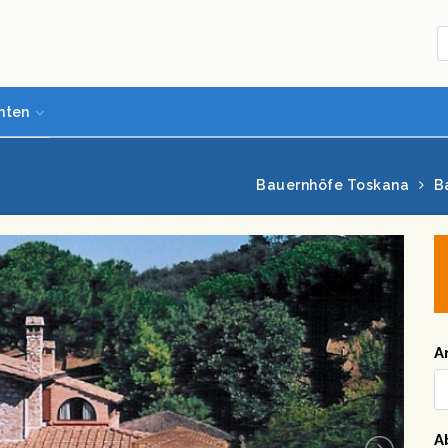
hten
i
Bauernhöfe Toskana
B
A
A