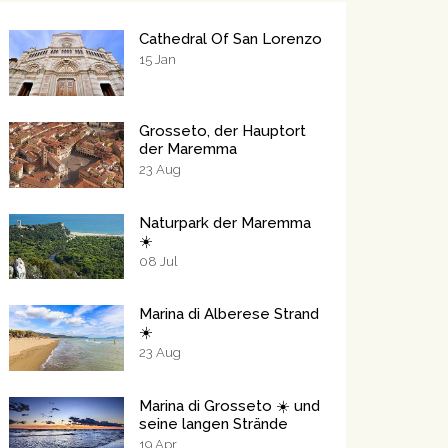
Cathedral Of San Lorenzo
15
Jan
Grosseto, der Hauptort
der Maremma
23
Aug
Naturpark der Maremma
☀️
08
Jul
Marina di Alberese Strand
☀️
23
Aug
Marina di Grosseto ☀️ und
seine langen Strände
19
Apr