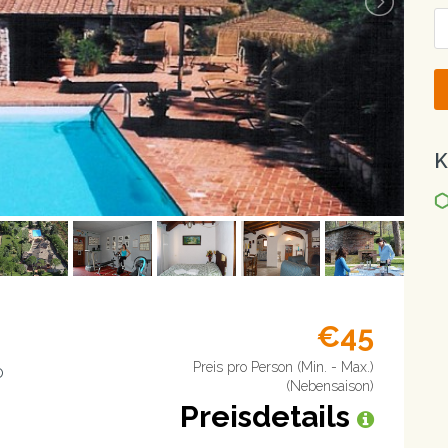
K
€45
Preis pro Person (Min. - Max.)
o
(Nebensaison)
Preisdetails