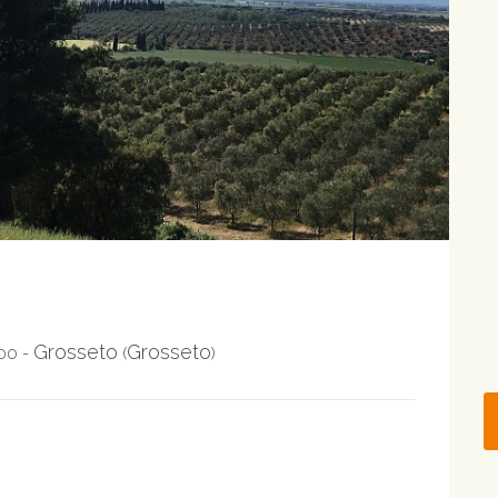
Grosseto
Grosseto
100 -
(
)