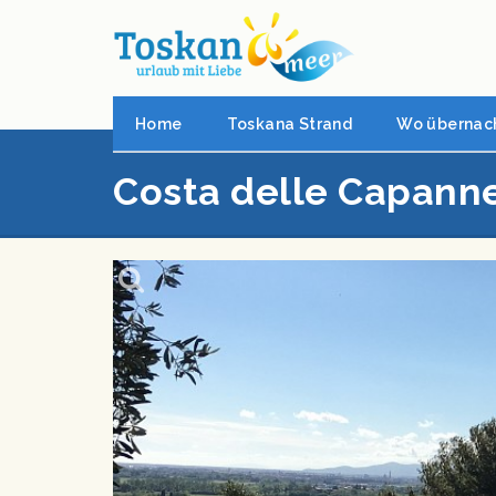
Home
Toskana Strand
Wo übernac
Costa delle Capann