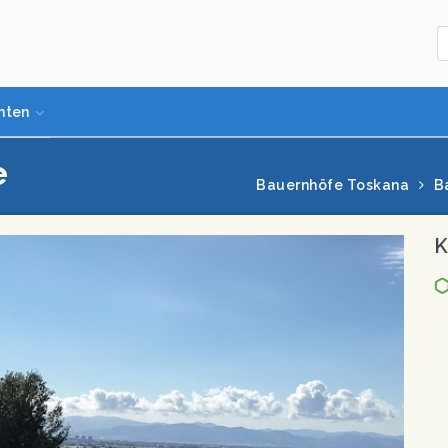
hten
e
Bauernhöfe Toskana
B
K