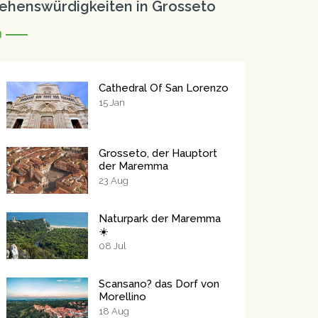
ehenswürdigkeiten in Grosseto
Cathedral Of San Lorenzo
15
Jan
Grosseto, der Hauptort
der Maremma
23
Aug
Naturpark der Maremma
☀️
08
Jul
Scansano? das Dorf von
Morellino
18
Aug