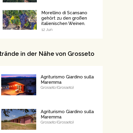
Morellino di Scansano
gehört zu den großen
italienischen Weinen.
12
Jun
trände in der Nähe von Grosseto
Agriturismo Giardino sulla
Maremma
Grosseto (Grosseto)
Agriturismo Giardino sulla
Maremma
Grosseto (Grosseto)