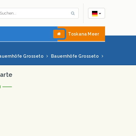
Toskana Meer
auernhöfe Grosseto
Bauernhöfe Grosseto
arte