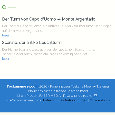
Der Turm von Capo d'Uomo ☀️ Monte Argentario
Der Torre di Capo d'Uomo, ein antikes Bauwerk für maritime Sichtungen,
auf dem Monte Argentario.
lesen
Scarlino, der antike Leuchtturm
Der Name Scarlino lässt sich von der gotischen Bezeichnung
“scherlin”oder auch “fiaccolata”, was Fackelzug bedeutet,...
lesen
Toskanameer.com
2026 - Ferienhäuser Toskana Meer ☀️ Toskana
urlaub am meer | Strände Toskana meer
ist ein Produkt
FABER MEDIA
| P.Iva 03939010231 |
info@toskanameer.com |
Datenschutz-Bestimmungen
|
Cookie Policy