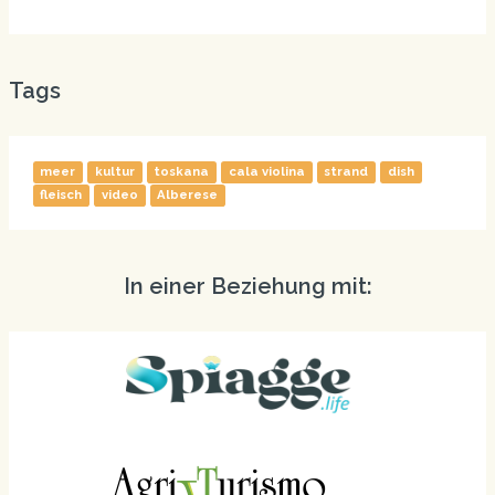
Tags
meer
kultur
toskana
cala violina
strand
dish
fleisch
video
Alberese
In einer Beziehung mit: