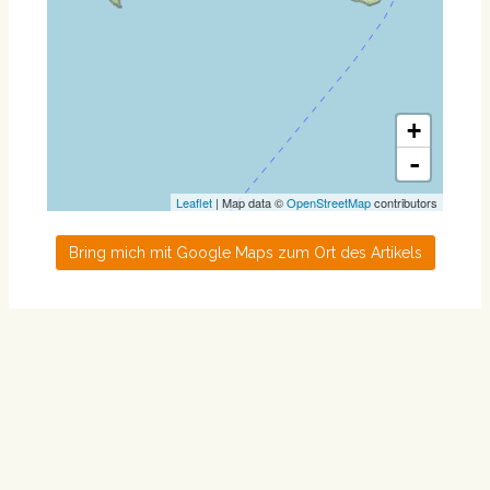
+
-
Leaflet
| Map data ©
OpenStreetMap
contributors
Bring mich mit Google Maps zum Ort des Artikels