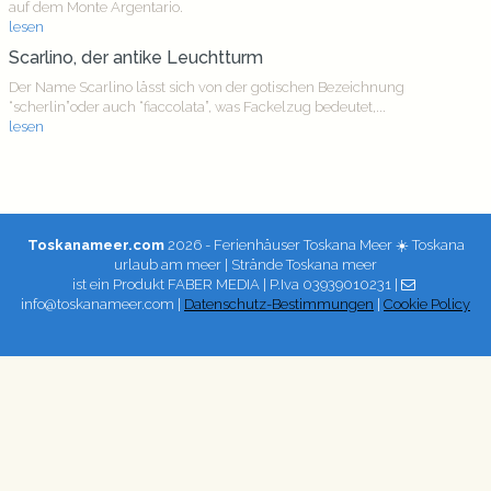
auf dem Monte Argentario.
lesen
Scarlino, der antike Leuchtturm
Der Name Scarlino lässt sich von der gotischen Bezeichnung
“scherlin”oder auch “fiaccolata”, was Fackelzug bedeutet,...
lesen
Toskanameer.com
2026 - Ferienhäuser Toskana Meer ☀️ Toskana
urlaub am meer | Strände Toskana meer
ist ein Produkt
FABER MEDIA
| P.Iva 03939010231 |
info@toskanameer.com |
Datenschutz-Bestimmungen
|
Cookie Policy