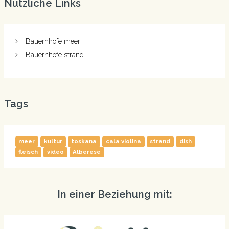
Nützliche Links
Bauernhöfe meer
Bauernhöfe strand
Tags
meer
kultur
toskana
cala violina
strand
dish
fleisch
video
Alberese
In einer Beziehung mit: