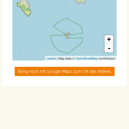
+
-
Leaflet
| Map data ©
OpenStreetMap
contributors
Bring mich mit Google Maps zum Ort des Artikels