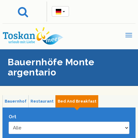
Bauernhöfe Monte
argentario
Bauernhof
Restaurant
Bed And Breakfast
Ort