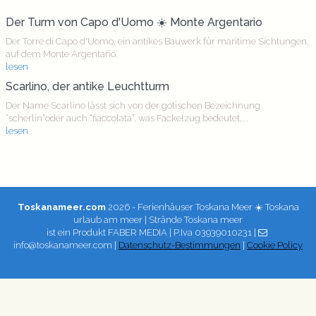
Der Turm von Capo d'Uomo ☀️ Monte Argentario
Der Torre di Capo d'Uomo, ein antikes Bauwerk für maritime Sichtungen,
auf dem Monte Argentario.
lesen
Scarlino, der antike Leuchtturm
Der Name Scarlino lässt sich von der gotischen Bezeichnung
“scherlin”oder auch “fiaccolata”, was Fackelzug bedeutet,...
lesen
Toskanameer.com
2026 - Ferienhäuser Toskana Meer ☀️ Toskana
urlaub am meer | Strände Toskana meer
ist ein Produkt
FABER MEDIA
| P.Iva 03939010231 |
info@toskanameer.com |
Datenschutz-Bestimmungen
|
Cookie Policy